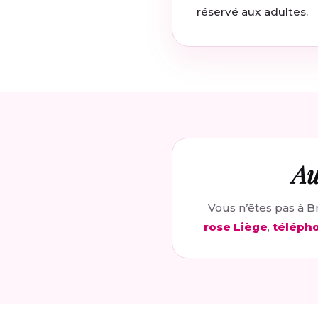
réservé aux adultes.
Au
Vous n’êtes pas à B
rose Liège
,
téléph