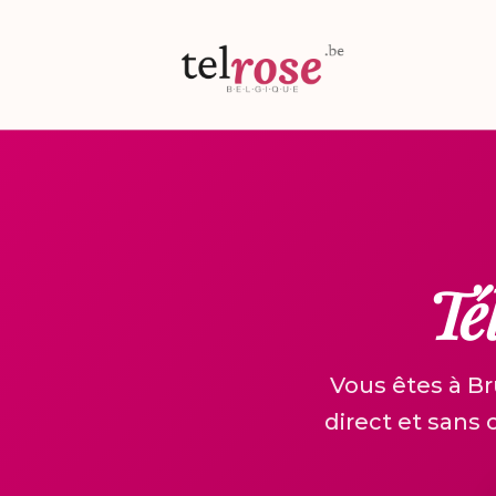
Aller
au
contenu
Té
Vous êtes à B
direct et sans 