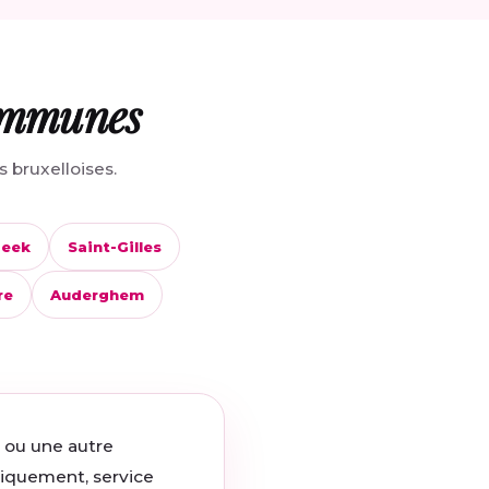
communes
 bruxelloises.
beek
Saint-Gilles
re
Auderghem
e ou une autre
niquement, service