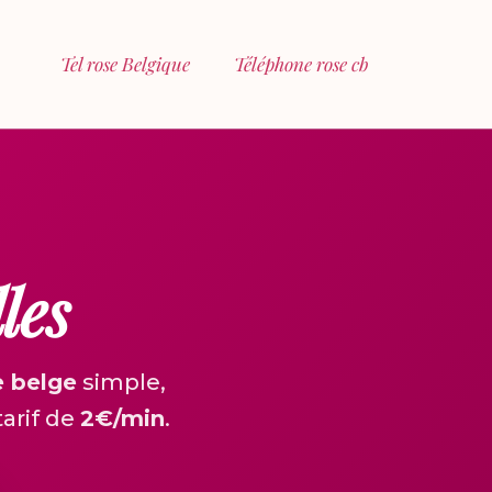
Tel rose Belgique
Téléphone rose cb
les
e belge
simple,
arif de
2€/min
.