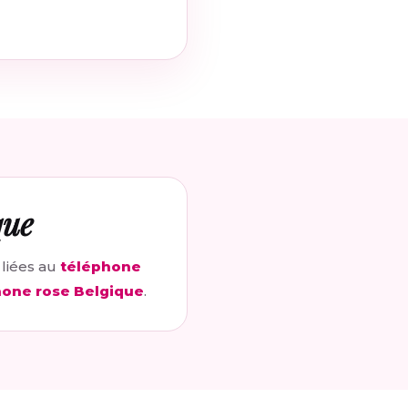
que
 liées au
téléphone
hone rose Belgique
.